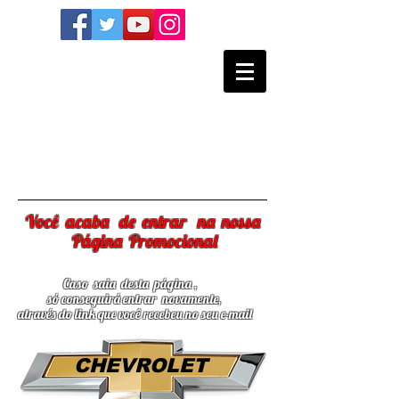
Você acaba de entrar na nossa
Página Promocional
Caso saia desta página ,
só conseguirá entrar
novamente,
através do link que você recebeu no seu e-mail
CHEVROLET