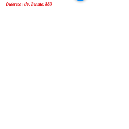
Endereço: Av. Renata, 383
Bairro: Vila Formosa
Cidade: São Paulo
Telefones:
11-2302-3497
/
2717-0043
Endereço:
Av. Renata 383
-
Vila Formosa