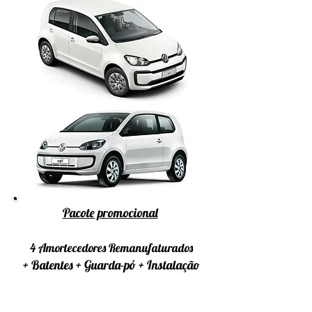
Pacote promocional
4 Amortecedores Remanufaturados
+ Batentes + Guarda-pó + Instalação