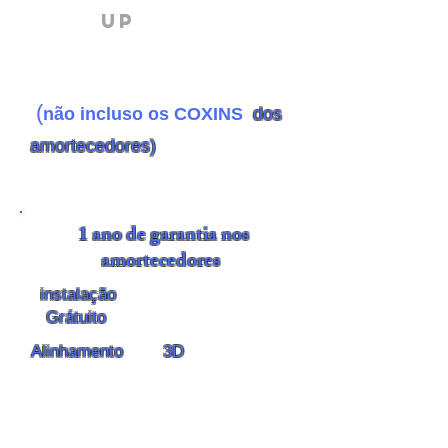
UP
(
não incluso os COXINS
dos
amortecedores)
1 ano de garantia nos
amortecedores
instalação
Grátuito
Alinhamento
3D