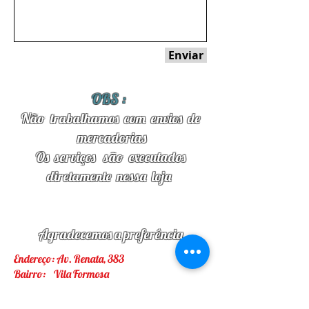
Enviar
OBS :
Não trabalhamos com envios de
mercadorias
Os serviços são
executados
diretamente nessa loja
Agradecemos a preferência
Endereço: Av. Renata, 383
Bairro: Vila Formosa
Cidade: São Paulo
Telefones:
11-2302-3497
/
2717-0043